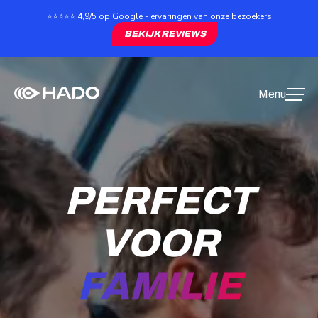
⭐⭐⭐⭐⭐ 4,9/5 op Google - ervaringen van onze bezoekers
BEDRIJFSUITJ
BEKIJK REVIEWS
TEAMBUILDIN
PERFECT
VRIENDEN
VOOR
FAMILIE